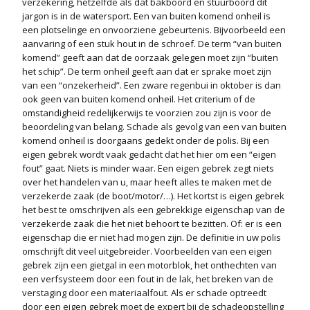
verzekering, hetzelfde als dat bakboord en stuurboord dit
jargon is in de watersport. Een van buiten komend onheil is
een plotselinge en onvoorziene gebeurtenis. Bijvoorbeeld een
aanvaring of een stuk hout in de schroef. De term “van buiten
komend” geeft aan dat de oorzaak gelegen moet zijn “buiten
het schip”. De term onheil geeft aan dat er sprake moet zijn
van een “onzekerheid”. Een zware regenbui in oktober is dan
ook geen van buiten komend onheil. Het criterium of de
omstandigheid redelijkerwijs te voorzien zou zijn is voor de
beoordeling van belang. Schade als gevolg van een van buiten
komend onheil is doorgaans gedekt onder de polis. Bij een
eigen gebrek wordt vaak gedacht dat het hier om een “eigen
fout” gaat. Niets is minder waar. Een eigen gebrek zegt niets
over het handelen van u, maar heeft alles te maken met de
verzekerde zaak (de boot/motor/…). Het kortst is eigen gebrek
het best te omschrijven als een gebrekkige eigenschap van de
verzekerde zaak die het niet behoort te bezitten. Of: er is een
eigenschap die er niet had mogen zijn. De definitie in uw polis
omschrijft dit veel uitgebreider. Voorbeelden van een eigen
gebrek zijn een gietgal in een motorblok, het onthechten van
een verfsysteem door een fout in de lak, het breken van de
verstaging door een materiaalfout. Als er schade optreedt
door een eigen gebrek moet de expert bij de schadeopstelling