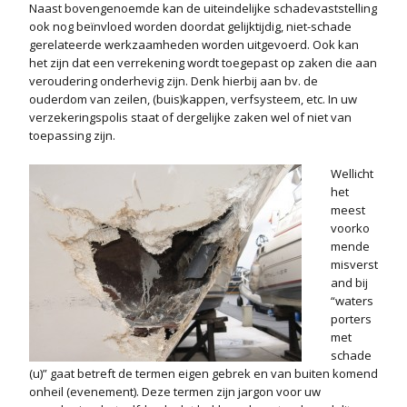
Naast bovengenoemde kan de uiteindelijke schadevaststelling
ook nog beïnvloed worden doordat gelijktijdig, niet-schade
gerelateerde werkzaamheden worden uitgevoerd. Ook kan
het zijn dat een verrekening wordt toegepast op zaken die aan
veroudering onderhevig zijn. Denk hierbij aan bv. de
ouderdom van zeilen, (buis)kappen, verfsysteem, etc. In uw
verzekeringspolis staat of dergelijke zaken wel of niet van
toepassing zijn.
Wellicht
het
meest
voorko
mende
misverst
and bij
“waters
porters
met
schade
(u)” gaat betreft de termen eigen gebrek en van buiten komend
onheil (evenement). Deze termen zijn jargon voor uw