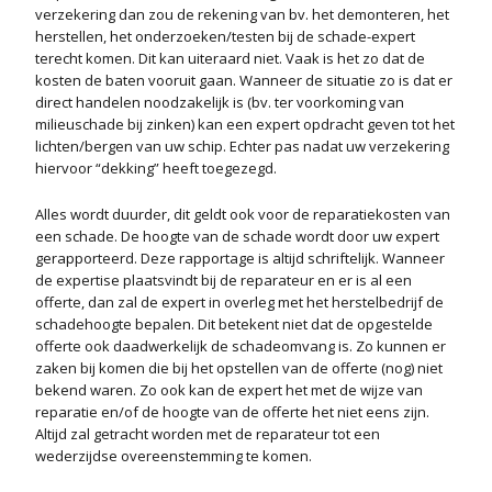
verzekering dan zou de rekening van bv. het demonteren, het
herstellen, het onderzoeken/testen bij de schade-expert
terecht komen. Dit kan uiteraard niet. Vaak is het zo dat de
kosten de baten vooruit gaan. Wanneer de situatie zo is dat er
direct handelen noodzakelijk is (bv. ter voorkoming van
milieuschade bij zinken) kan een expert opdracht geven tot het
lichten/bergen van uw schip. Echter pas nadat uw verzekering
hiervoor “dekking” heeft toegezegd.
Alles wordt duurder, dit geldt ook voor de reparatiekosten van
een schade. De hoogte van de schade wordt door uw expert
gerapporteerd. Deze rapportage is altijd schriftelijk. Wanneer
de expertise plaatsvindt bij de reparateur en er is al een
offerte, dan zal de expert in overleg met het herstelbedrijf de
schadehoogte bepalen. Dit betekent niet dat de opgestelde
offerte ook daadwerkelijk de schadeomvang is. Zo kunnen er
zaken bij komen die bij het opstellen van de offerte (nog) niet
bekend waren. Zo ook kan de expert het met de wijze van
reparatie en/of de hoogte van de offerte het niet eens zijn.
Altijd zal getracht worden met de reparateur tot een
wederzijdse overeenstemming te komen.