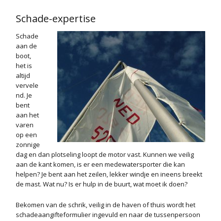
Schade-expertise
Schade
aan de
boot,
het is
altijd
vervele
nd. Je
bent
aan het
varen
op een
zonnige
dag en dan plotseling loopt de motor vast. Kunnen we veilig
aan de kant komen, is er een medewatersporter die kan
helpen? Je bent aan het zeilen, lekker windje en ineens breekt
de mast. Wat nu? Is er hulp in de buurt, wat moet ik doen?
Bekomen van de schrik, veilig in de haven of thuis wordt het
schadeaangifteformulier ingevuld en naar de tussenpersoon