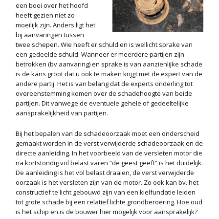
een boei over het hoofd
heeft gezien niet zo
moeilijk zijn. Anders ligt het
bij aanvaringen tussen
twee schepen. Wie heeft er schuld en is wellicht sprake van
een gedeelde schuld. Wanneer er meerdere partijen zijn
betrokken (bv aanvaring) en sprake is van aanzienlijke schade
is de kans groot dat u ook te maken krijgt met de expert van de
andere partij. Het is van belang dat de experts onderling tot
overeenstemming komen over de schadehoogte van beide
partijen. Dit vanwege de eventuele gehele of gedeeltelijke
aansprakelijkheid van partijen.
Bij het bepalen van de schadeoorzaak moet een onderscheid
gemaakt worden in de verst verwijderde schadeoorzaak en de
directe aanleiding. In het voorbeeld van de versleten motor die
na kortstondig vol belast varen “de geest geeft” is het duidelijk.
De aanleiding is het vol belast draaien, de verst verwijderde
oorzaak is het versleten zijn van de motor. Zo ook kan bv. het
constructief te licht gebouwd zijn van een kielfundatie leiden
tot grote schade bij een relatief lichte grondberoering. Hoe oud
is het schip en is de bouwer hier mogelijk voor aansprakelijk?