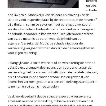
beoord
eelt de
schade
aan uw schip. Afhankelijk van de aard en omvang van de
schade vindt inspectie plaats bij de reparateur, in de haven of
bij u thuis. In sommige gevallen moet eerst gedemonteerd
worden (bv motorschade) alvorens de volledige omvang van
de schade beoordeeld kan worden. Het (laten) demonteren
van bv. de motor is de verantwoordelijkheid van de
eigenaar/verzekerde. Mocht de schade niet door de
verzekering vergoedt worden dan zijn de demontagekosten
voor eigen rekening.
Belangrijk voor u om te weten is of de verzekering de schade
dekt. De expert maakt doorgaans een voorbericht naar de
verzekering met daarin een schatting van de herstelkosten en,
als dit bekend, is de schadeoorzaak. Indien gewenst kan
tevens het verzoek gedaan worden een dekkingsstandpunt in
te nemen en dit aan u mee te delen.
Vaak wordt gedacht dat de schade-expert uw verzekering
adviseert over de polisdekking, of hierover uitspraken doet
aan u. Dat dit vaak gedacht wordt is begrijpelijk, echter een