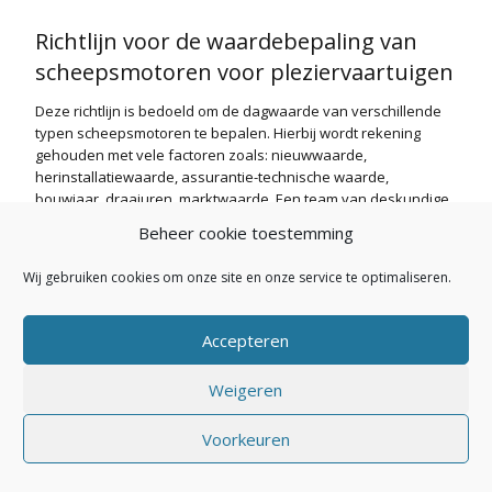
Richtlijn voor de waardebepaling van
scheepsmotoren voor pleziervaartuigen
Deze richtlijn is bedoeld om de dagwaarde van verschillende
typen scheepsmotoren te bepalen. Hierbij wordt rekening
gehouden met vele factoren zoals: nieuwwaarde,
herinstallatiewaarde, assurantie-technische waarde,
bouwjaar, draaiuren, marktwaarde. Een team van deskundige
en ervaren NVEP experts heeft op basis van deze factoren
Beheer cookie toestemming
een afschrijvingsformule ontwikkeld.
Wij gebruiken cookies om onze site en onze service te optimaliseren.
Secretariaat NVEP: Buitendijk 26 - 1145 PK Katwoude - E-mail:
Accepteren
secretariaat.nvep@gmail.com
- Powered by
Maakum
Websites
Weigeren
Voorkeuren