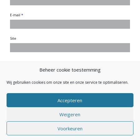
E-mail
*
Site
Beheer cookie toestemming
Wij gebruiken cookies om onze site en onze service te optimaliseren.
Accepteren
Weigeren
Secretariaat NVEP: Buitendijk 26 - 1145 PK Katwoude - E-mail:
Voorkeuren
secretariaat.nvep@gmail.com
- Powered by
Maakum
Websites