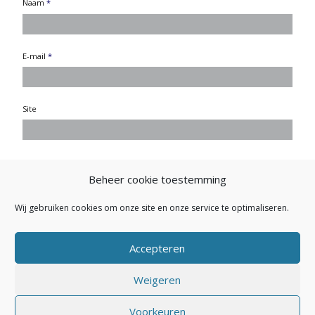
Naam
*
E-mail
*
Site
Beheer cookie toestemming
Wij gebruiken cookies om onze site en onze service te optimaliseren.
Accepteren
Weigeren
Secretariaat NVEP: Buitendijk 26 - 1145 PK Katwoude - E-mail:
Voorkeuren