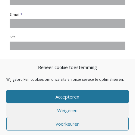
E-mail
*
Site
Beheer cookie toestemming
Wij gebruiken cookies om onze site en onze service te optimaliseren.
Accepteren
Weigeren
Secretariaat NVEP: Buitendijk 26 - 1145 PK Katwoude - E-mail:
Voorkeuren
secretariaat.nvep@gmail.com
- Powered by
Maakum
Websites