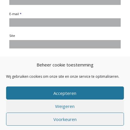
E-mail
*
Site
Beheer cookie toestemming
Wij gebruiken cookies om onze site en onze service te optimaliseren.
Accepteren
Weigeren
Secretariaat NVEP: Buitendijk 26 - 1145 PK Katwoude - E-mail:
Voorkeuren
secretariaat.nvep@gmail.com
- Powered by
Maakum
Websites