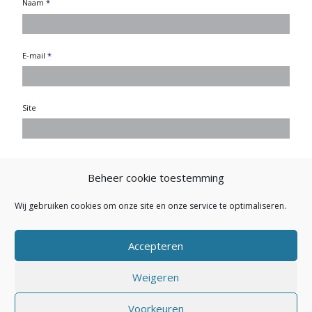
Naam
*
E-mail
*
Site
Beheer cookie toestemming
Wij gebruiken cookies om onze site en onze service te optimaliseren.
Accepteren
Weigeren
Secretariaat NVEP: Buitendijk 26 - 1145 PK Katwoude - E-mail:
Voorkeuren