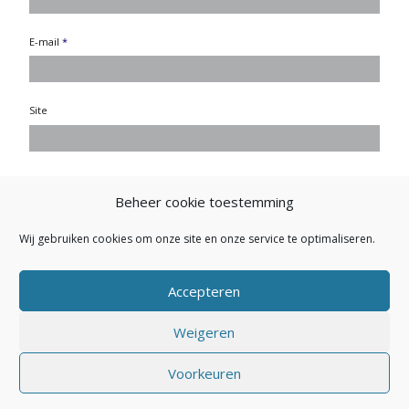
E-mail
*
Site
Beheer cookie toestemming
Wij gebruiken cookies om onze site en onze service te optimaliseren.
Accepteren
Weigeren
Secretariaat NVEP: Buitendijk 26 - 1145 PK Katwoude - E-mail:
Voorkeuren
secretariaat.nvep@gmail.com
- Powered by
Maakum
Websites