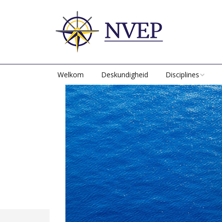
Welkom
Deskundigheid
Disciplines
Aan- en
Verkoopkeuringen
Bouwtoezicht /
projectmanagemen
Schade-expertise