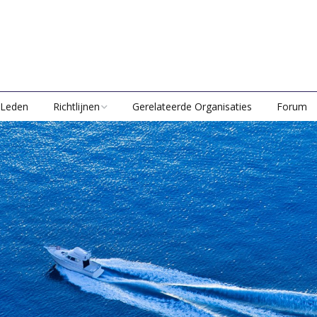
Leden
Richtlijnen
Gerelateerde Organisaties
Forum
Waardebepaling Tuigage
Waardebepaling
Scheepsmotoren
t
Waardebepaling Accu’s
Waardebepaling
Scheepsuitrusting
Richtlijn afschrijving op
Verfsystemen