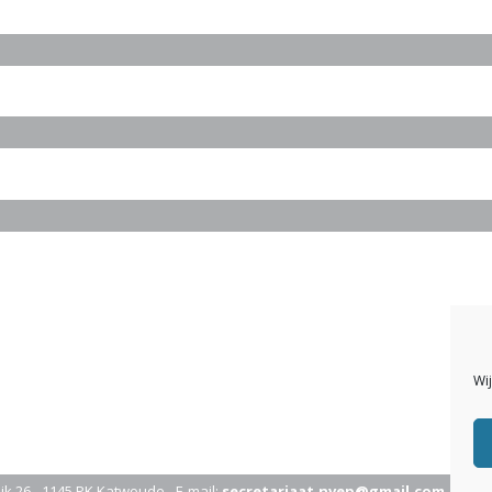
Wi
jk 26 - 1145 PK Katwoude - E-mail:
secretariaat.nvep@gmail.com
- Powe