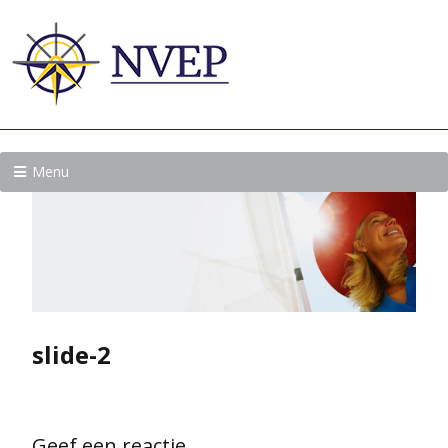
Menu
slide-2
Geef een reactie